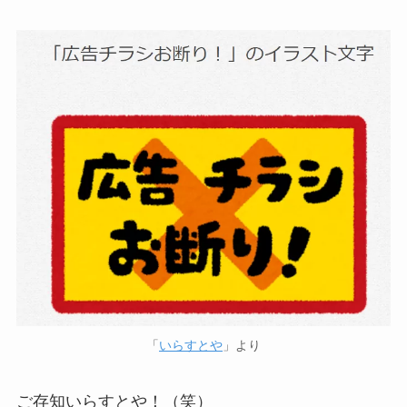
「
いらすとや
」より
ご存知いらすとや！（笑）